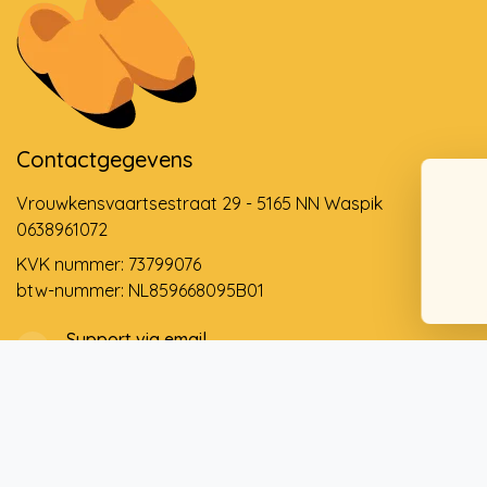
Contactgegevens
Vrouwkensvaartsestraat 29 - 5165 NN Waspik
0638961072
KVK nummer: 73799076
btw-nummer: NL859668095B01
Support via email
info@dehollandseklompenwinkel.nl
0638961072