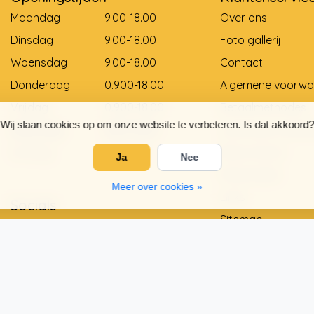
Maandag
9.00-18.00
Over ons
Dinsdag
9.00-18.00
Foto gallerij
Woensdag
9.00-18.00
Contact
Donderdag
0.900-18.00
Algemene voorwa
Vrijdag
0.900-18.00
Betaalmethodes
Wij slaan cookies op om onze website te verbeteren. Is dat akkoord?
Zaterdag
9.00-12.00
Levering en betali
Zondag
Gesloten
Retourneren
Ja
Nee
Matentabel
Meer over cookies »
Links
Socials
Sitemap
Privacy Policy
Garantie en klach