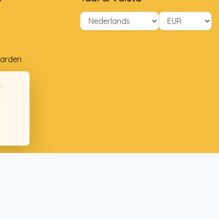
arden
ng
ten