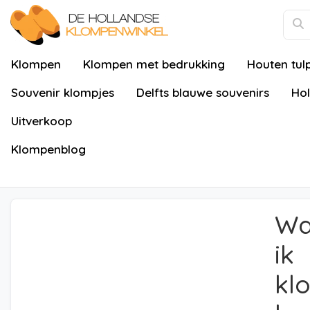
Klompen
Klompen met bedrukking
Houten tul
Souvenir klompjes
Delfts blauwe souvenirs
Hol
Uitverkoop
Klompenblog
Wa
ik
kl