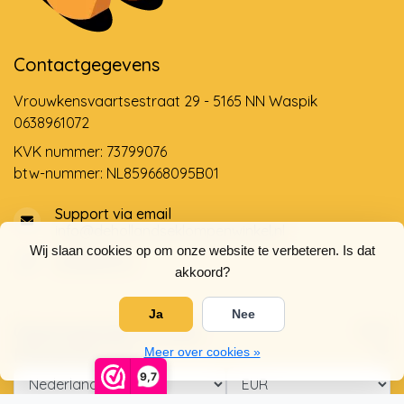
Contactgegevens
Vrouwkensvaartsestraat 29 - 5165 NN Waspik
0638961072
KVK nummer: 73799076
btw-nummer: NL859668095B01
Support via email
info@dehollandseklompenwinkel.nl
Wij slaan cookies op om onze website te verbeteren. Is dat
0638961072
akkoord?
Ja
Nee
Openingstijden
Socials
Klantenservice
Meer over cookies »
9,7