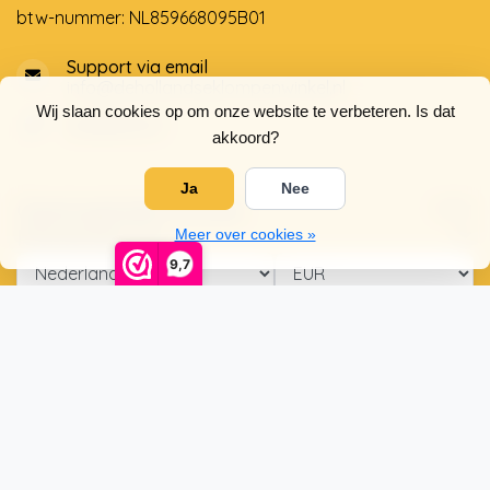
btw-nummer: NL859668095B01
Support via email
info@dehollandseklompenwinkel.nl
Wij slaan cookies op om onze website te verbeteren. Is dat
0638961072
akkoord?
Ja
Nee
Openingstijden
Socials
Klantenservice
Meer over cookies »
9,7
© Copyright 2026 De Hollandse Klompenwinkel